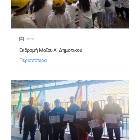
2026
Εκδρομή Μαΐου Α’ Δημοτικού
Περισσότερα