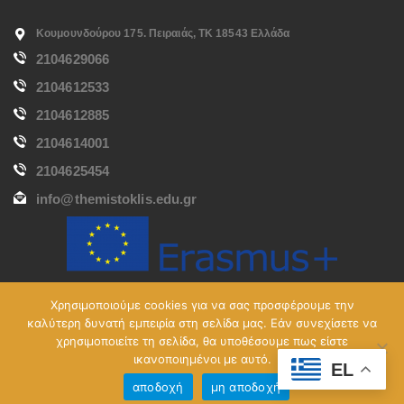
Κουμουνδούρου 175. Πειραιάς, ΤΚ 18543 Ελλάδα
2104629066
2104612533
2104612885
2104614001
2104625454
info@themistoklis.edu.gr
Χρησιμοποιούμε cookies για να σας προσφέρουμε την
καλύτερη δυνατή εμπειρία στη σελίδα μας. Εάν συνεχίσετε να
χρησιμοποιείτε τη σελίδα, θα υποθέσουμε πως είστε
ικανοποιημένοι με αυτό.
Created by KK Information
©Εκπ. Οργ. Θεμιστοκλής
EL
Technology
2017 All Rights Reserved
αποδοχή
μη αποδοχή