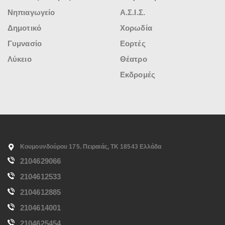
Νηπιαγωγείο
Α.Σ.Ι.Σ.
Δημοτικό
Χορωδία
Γυμνασίο
Εορτές
Λύκειο
Θέατρο
Εκδρομές
Κουμουνδούρου 175. Πειραιάς, ΤΚ 18543 Ελλάδα
2104629066
2104612533
2104612885
2104614001
2104625454