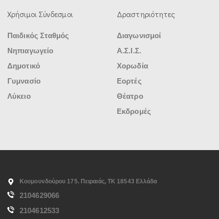
Χρήσιμοι Σύνδεσμοι
Δραστηριότητες
Παιδικός Σταθμός
Διαγωνισμοί
Νηπιαγωγείο
Α.Σ.Ι.Σ.
Δημοτικό
Χορωδία
Γυμνασίο
Εορτές
Λύκειο
Θέατρο
Εκδρομές
Κουμουνδούρου 175. Πειραιάς, ΤΚ 18543 Ελλάδα
2104629066
2104612533