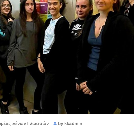
ομέας Ξένων Γλωσσών
by
kkadmin