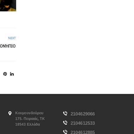
NEXT
ΠΡΟΝΉΠΙΟ
Κουμουνδούρου
2104629066
175. Πειραιάς, ΤΚ
2104612533
18543 Ελλάδα
2104612885