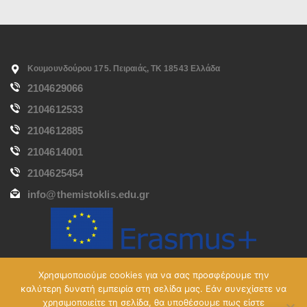
Κουμουνδούρου 175. Πειραιάς, ΤΚ 18543 Ελλάδα
2104629066
2104612533
2104612885
2104614001
2104625454
info@themistoklis.edu.gr
Χρησιμοποιούμε cookies για να σας προσφέρουμε την
καλύτερη δυνατή εμπειρία στη σελίδα μας. Εάν συνεχίσετε να
χρησιμοποιείτε τη σελίδα, θα υποθέσουμε πως είστε