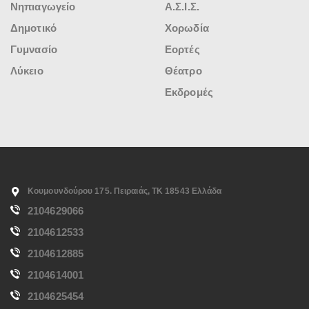
Νηπιαγωγείο
Α.Σ.Ι.Σ.
Δημοτικό
Χορωδία
Γυμνασίο
Εορτές
Λύκειο
Θέατρο
Εκδρομές
Κουμουνδούρου 175. Πειραιάς, ΤΚ 18543 Ελλάδα
2104629066
2104612533
2104612885
2104614001
2104625454