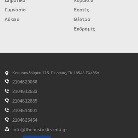
Δημοτικό
Χορωδία
Γυμνασίο
Εορτές
Λύκειο
Θέατρο
Εκδρομές
Κουμουνδούρου 175. Πειραιάς, ΤΚ 18543 Ελλάδα
2104629066
2104612533
2104612885
2104614001
2104625454
info@themistoklis.edu.gr