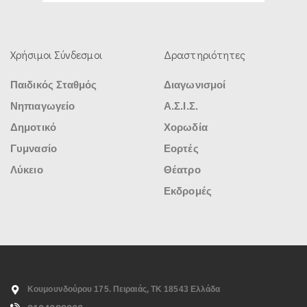
Χρήσιμοι Σύνδεσμοι
Δραστηριότητες
Παιδικός Σταθμός
Διαγωνισμοί
Νηπιαγωγείο
Α.Σ.Ι.Σ.
Δημοτικό
Χορωδία
Γυμνασίο
Εορτές
Λύκειο
Θέατρο
Εκδρομές
Κουμουνδούρου 175. Πειραιάς, ΤΚ 18543 Ελλάδα