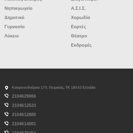
Νηπιαγωγείο
Α.Σ.Ι.Σ.
Δημοτικό
Χορωδία
Γυμνασίο
Εορτές
Λύκειο
Θέατρο
Εκδρομές
Κουμουνδούρου 175. Πειραιάς, ΤΚ 18543 Ελλάδα
2104629066
2104612533
2104612885
2104614001
2104625454