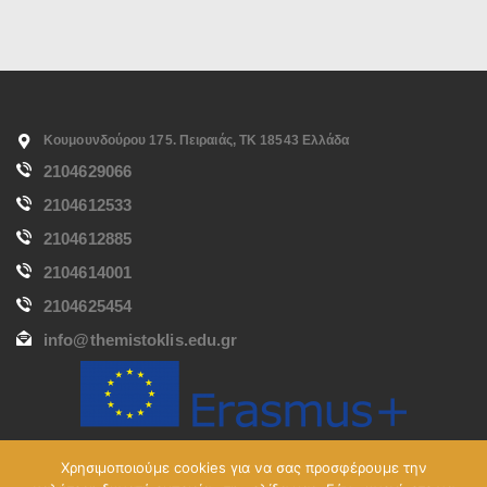
Κουμουνδούρου 175. Πειραιάς, ΤΚ 18543 Ελλάδα
2104629066
2104612533
2104612885
2104614001
2104625454
info@themistoklis.edu.gr
Χρησιμοποιούμε cookies για να σας προσφέρουμε την