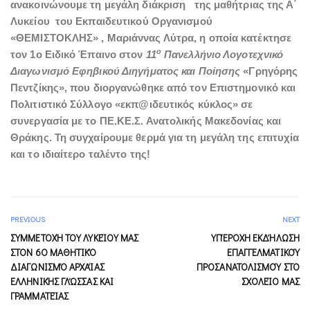
ανακοινώνουμε τη μεγάλη διάκριση της μαθήτριας της Α΄
Λυκείου του Εκπαιδευτικού Οργανισμού
«ΘΕΜΙΣΤΟΚΛΗΣ» , Μαριάννας Λύτρα, η οποία κατέκτησε
ο
τον 1ο Ειδικό Έπαινο στον
11
Πανελλήνιο Λογοτεχνικό
Διαγωνισμό Εφηβικού Διηγήματος και Ποίησης
«Γρηγόρης
Πεντζίκης», που διοργανώθηκε από τον Επιστημονικό και
Πολιτιστικό Σύλλογο «εκπ@ιδευτικός κύκλος» σε
συνεργασία με το ΠΕ.ΚΕ.Σ. Ανατολικής Μακεδονίας και
Θράκης. Τη συγχαίρουμε θερμά για τη μεγάλη της επιτυχία
και το ιδιαίτερο ταλέντο της!
PREVIOUS
NEXT
ΣΥΜΜΕΤΟΧΉ ΤΟΥ ΛΥΚΕΊΟΥ ΜΑΣ
ΥΠΈΡΟΧΗ ΕΚΔΉΛΩΣΗ
ΣΤΟΝ 6Ο ΜΑΘΗΤΙΚΌ
ΕΠΑΓΓΕΛΜΑΤΙΚΟΎ
ΔΙΑΓΩΝΙΣΜΌ ΑΡΧΑΊΑΣ
ΠΡΟΣΑΝΑΤΟΛΙΣΜΟΎ ΣΤΟ
ΕΛΛΗΝΙΚΉΣ ΓΛΏΣΣΑΣ ΚΑΙ
ΣΧΟΛΕΊΟ ΜΑΣ
ΓΡΑΜΜΑΤΕΊΑΣ