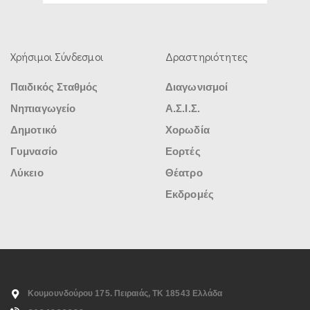
Χρήσιμοι Σύνδεσμοι
Δραστηριότητες
Παιδικός Σταθμός
Διαγωνισμοί
Νηπιαγωγείο
Α.Σ.Ι.Σ.
Δημοτικό
Χορωδία
Γυμνασίο
Εορτές
Λύκειο
Θέατρο
Εκδρομές
Κουμουνδούρου 175. Πειραιάς, ΤΚ 18543 Ελλάδα