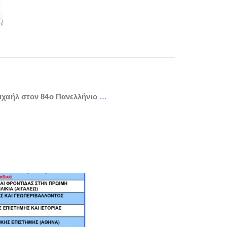
Μιχαήλ στον 84ο Πανελλήνιο
…