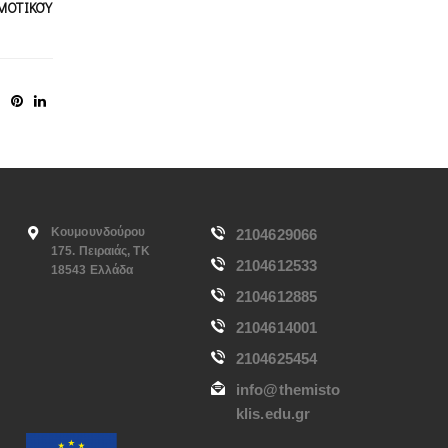
ΜΟΤΙΚΟΎ
Κουμουνδούρου
2104629066
175. Πειραιάς, ΤΚ
2104612533
18543 Ελλάδα
2104612885
2104614001
2104625454
info@themisto
klis.edu.gr