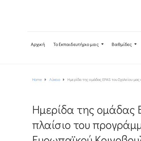
Αρχική
Το Εκπαιδευτήριο μας
Βαθμίδες
Home
Λύκειο
Hμερίδα της ομάδας EPAS του Σχολείου μας
Hμερίδα της ομάδας E
πλαίσιο του προγράμμ
Ευρωπαϊκού Κοινοβουλ