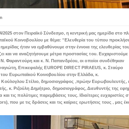
n
4/2025 στον Πειραϊκό Σύνδεσμο, η κεντρική μας ημερίδα στο πλ
αϊκού Κοινοβουλίου με θέμα: “Ελευθερία του τύπου προκλήσε
 ημερίδας ήταν να εμβαθύνουμε στην έννοια της ελευθερίας το
ζει και να αναζητήσουμε μέτρα προστασίας του. Ευχαριστούμε
 Ν. Φαραντούρη και κ. Ν. Παπανδρέου, οι οποίοι συνδέθηκαν
Παναγιώτη, Επικεφαλής EUROPE DIRECT PIRAEUS, κ. Σταύρο
του Ευρωπαϊκού Κοινοβουλίου στην Ελλάδα, κ.
 Κούλογλου Στέλιο, δημοσιογράφος ,πρώην Ευρωβουλευτής, 
, κ. Ριζούλη Δημήτριο, δημοσιογράφος, Διευθυντής της εφη
και τις πολύτιμες παρεμβάσεις τους. Ιδιαίτερες ευχαριστίες 
rs), που με τις δράσεις και τις καίριες ερωτήσεις τους , μας έ