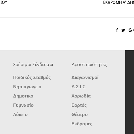
ΕΊΟΥ
ΕΚΔΡΟΜΉ Α΄ ΔΗ
Χρήσιμοι Σύνδεσμοι
Δραστηριότητες
Παιδικός Σταθμός
Διαγωνισμοί
Νηπιαγωγείο
Α.Σ.Ι.Σ.
Δημοτικό
Χορωδία
Γυμνασίο
Εορτές
Λύκειο
Θέατρο
Εκδρομές