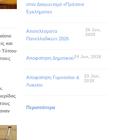
στον Διαγωνισμό «Πράσινα
Εγκλήματα»
26 Jun,
Αποτελέσματα
2026
αίσιο
Πανελλαδικών 2026
ις και
υ Τύπου
24 Jun, 2026
Αποφοίτηση Δημοτικού
 τους
23 Jun,
Αποφοίτηση Γυμνασίου &
2026
Λυκείου
κ.
μερίδας
στους
Περισσότερα
καναν