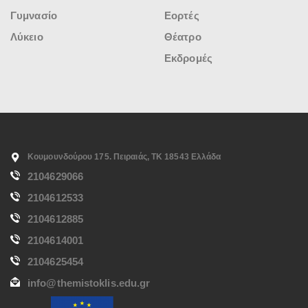
Γυμνασίο
Εορτές
Λύκειο
Θέατρο
Εκδρομές
Κουμουνδούρου 175. Πειραιάς, ΤΚ 18543 Ελλάδα
2104629066
2104612533
2104612885
2104614001
2104625454
info@themistoklis.edu.gr