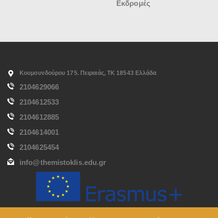
Εκδρομές
Κουμουνδούρου 175. Πειραιάς, ΤΚ 18543 Ελλάδα
2104629066
2104612533
2104612885
2104614001
2104625454
info@themistoklis.edu.gr