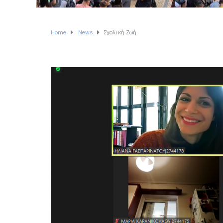
Home
News
Σχολική Ζωή